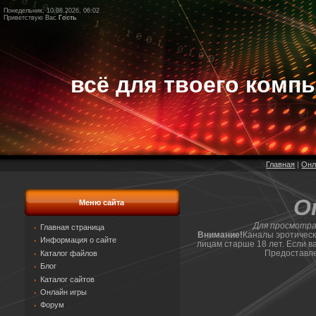
Понедельник, 10.08.2026, 06:02
Приветствую Вас
Гость
всё для твоего компь
Главная
|
Онл
O
Меню сайта
Для просмотра
Главная страница
Внимание!
Каналы эротическ
Информация о сайте
лицам старше 18 лет. Если в
Предоставл
Каталог файлов
Блог
Каталог сайтов
Онлайн игры
Форум