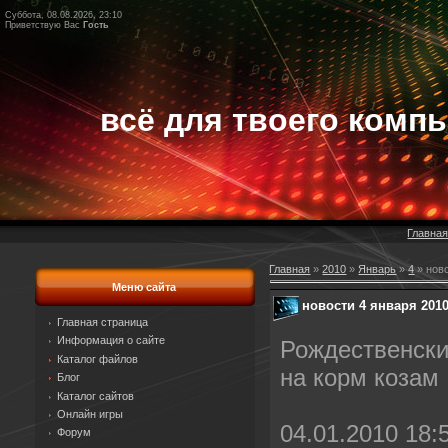
Суббота, 08.08.2026, 23:10
Приветствую Вас
Гость
всё для твоего компь
Главна
Главная
»
2010
»
Январь
»
4
» ново
Меню сайта
новости 4 января 2010
Главная страница
Информация о сайте
Рождественск
Каталог файлов
на корм козам
Блог
Каталог сайтов
Онлайн игры
04.01.2010 18:
Форум