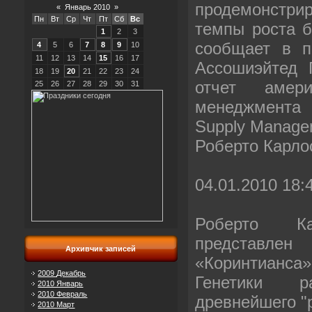
продемонстри
«
Январь 2010
»
Пн
Вт
Ср
Чт
Пт
Сб
Вс
темпы роста б
1
2
3
сообщает в п
4
5
6
7
8
9
10
11
12
13
14
15
16
17
Ассошиэйтед 
18
19
20
21
22
23
24
отчет амери
25
26
27
28
29
30
31
менеджмента по
Supply Manage
Роберто Карлос
04.01.2010 18:
Роберто Ка
представлен
Архивчик записей
«Коринтианса»
2009 Декабрь
Генетики р
2010 Январь
2010 Февраль
древнейшего "
2010 Март