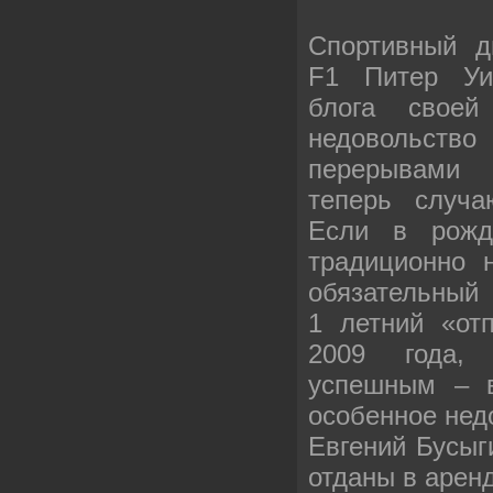
Спортивный д
F1 Питер Уи
блога своей
недовольст
перерывами 
теперь случа
Если в рожде
традиционно н
обязательный
1 летний «от
2009 года, 
успешным – в
особенное не
Евгений Бусыг
отданы в аренд