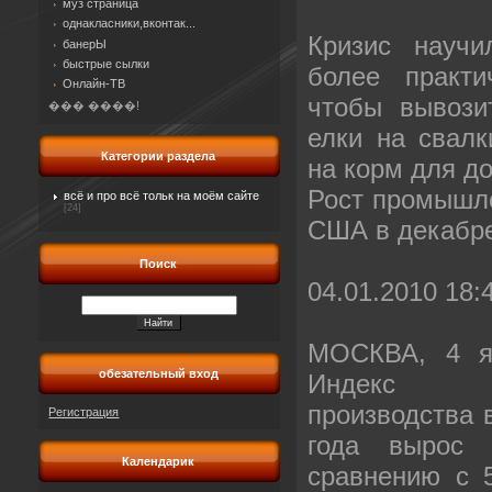
муз страница
однакласники,вконтак...
Кризис научи
банерЫ
быстрые сылки
более практи
Онлайн-ТВ
чтобы вывози
��� ����!
елки на свалк
Категории раздела
на корм для д
Рост промышле
всё и про всё тольк на моём сайте
[24]
США в декабре
Поиск
04.01.2010 18:
МОСКВА, 4 я
обезательный вход
Индекс п
производства 
Регистрация
года вырос 
Календарик
сравнению с 5