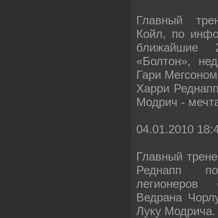
Главный тре
Койл, по инфо
ближайшие 
«Болтон», не
Гари Мегсоном
Харри Реднапп
Модрич - мечт
04.01.2010 18:
Главный трене
Реднапп по
легионеров
Ведрана Чорлу
Луку Модрича.